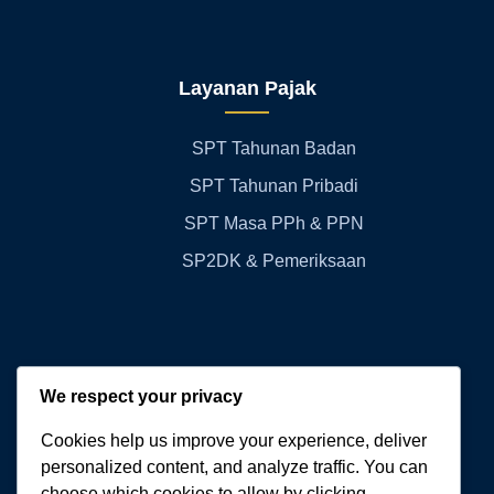
Layanan Pajak
SPT Tahunan Badan
SPT Tahunan Pribadi
SPT Masa PPh & PPN
SP2DK & Pemeriksaan
Kontak Kami
We respect your privacy
Cookies help us improve your experience, deliver
WA:
+62 811-3060-770
personalized content, and analyze traffic. You can
choose which cookies to allow by clicking