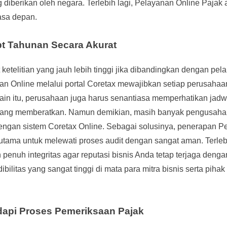
iberikan oleh negara. Terlebih lagi, Pelayanan Online Pajak
asa depan.
t Tahunan Secara Akurat
telitian yang jauh lebih tinggi jika dibandingkan dengan pel
dan Online melalui portal Coretax mewajibkan setiap perusahaa
ain itu, perusahaan juga harus senantiasa memperhatikan jad
tif yang memberatkan. Namun demikian, masih banyak pengusah
 dengan sistem Coretax Online. Sebagai solusinya, penerapan
utama untuk melewati proses audit dengan sangat aman. Terlebi
nuh integritas agar reputasi bisnis Anda tetap terjaga denga
bilitas yang sangat tinggi di mata para mitra bisnis serta piha
api Proses Pemeriksaan Pajak