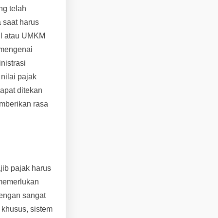
ng telah
 saat harus
il atau UMKM
 mengenai
nistrasi
nilai pajak
dapat ditekan
emberikan rasa
jib pajak harus
 memerlukan
dengan sangat
 khusus, sistem