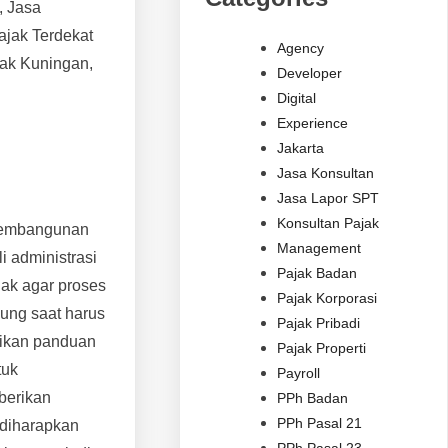
, Jasa
jak Terdekat
Agency
jak Kuningan,
Developer
Digital
Experience
Jakarta
Jasa Konsultan
Jasa Lapor SPT
Konsultan Pajak
 pembangunan
Management
i administrasi
Pajak Badan
jak agar proses
Pajak Korporasi
ung saat harus
Pajak Pribadi
erikan panduan
Pajak Properti
tuk
Payroll
berikan
PPh Badan
PPh Pasal 21
 diharapkan
PPh Pasal 23