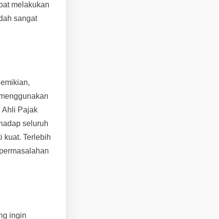
apat melakukan
udah sangat
demikian,
a menggunakan
 Ahli Pajak
hadap seluruh
kuat. Terlebih
, permasalahan
ng ingin