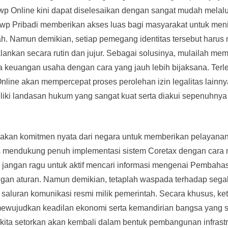
 Online kini dapat diselesaikan dengan sangat mudah melalui
Npwp Pribadi memberikan akses luas bagi masyarakat untuk men
ah. Namun demikian, setiap pemegang identitas tersebut haru
nkan secara rutin dan jujur. Sebagai solusinya, mulailah mem
euangan usaha dengan cara yang jauh lebih bijaksana. Terleb
ine akan mempercepat proses perolehan izin legalitas lainny
liki landasan hukum yang sangat kuat serta diakui sepenuhnya
upakan komitmen nyata dari negara untuk memberikan pelayana
arus mendukung penuh implementasi sistem Coretax dengan cara
tu, jangan ragu untuk aktif mencari informasi mengenai Pembah
engan aturan. Namun demikian, tetaplah waspada terhadap sega
a saluran komunikasi resmi milik pemerintah. Secara khusus, ke
mewujudkan keadilan ekonomi serta kemandirian bangsa yang 
ita setorkan akan kembali dalam bentuk pembangunan infrastru