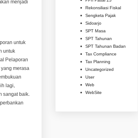
 akan menjadi
Rekonsiliasi Fiskal
Sengketa Pajak
Sidoarjo
SPT Masa
SPT Tahunan
aporan untuk
SPT Tahunan Badan
n untuk
Tax Compliance
wal Pelaporan
Tax Planning
a yang merasa
Uncategorized
 Pembukuan
User
Web
h lagi,
WebSite
n sangat baik.
k perbankan