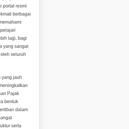
 portal resmi
ikmati berbagai
s memahami
pelajari
ih lagi, bagi
a yang sangat
 oleh seluruh
n yang jauh
 meningkatkan
asan Pajak
la bentuk
tertiban dalam
sangat
ktur serta