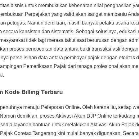
itas bisnis untuk membuktikan kebenaran nilai penghasilan ya
ki Pembukuan Perpajakan yang valid akan sangat membantu Anda
kan petugas. Namun demikian, masih banyak pelaku usaha kec
 secara konsisten dan sistematis. Sebagai solusinya, edukasi
asyarakat tidak lagi merasa takut saat berurusan dengan admi
n proses pencocokan data antara bukti transaksi asli dengan 
inya perselisihan data antara pembayar pajak dengan otoritas 
endampingan Pemeriksaan Pajak dari tenaga profesional akan m
l.
m Kode Billing Terbaru
sepenuhnya menuju Pelaporan Online. Oleh karena itu, setiap wa
 Namun demikian, proses Aktivasi Akun DJP Online terkadang
rsedia layanan bantuan untuk melakukan Aktivasi Akun Pajak 
an Pajak Coretax Tangerang kini mulai banyak digunakan. Secara