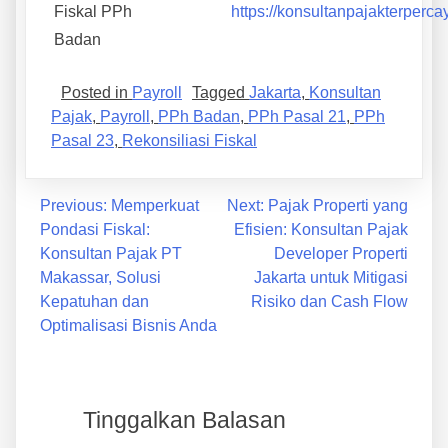
Fiskal PPh
https://konsultanpajakterperca
Badan
Posted in
Payroll
Tagged
Jakarta
,
Konsultan
Pajak
,
Payroll
,
PPh Badan
,
PPh Pasal 21
,
PPh
Pasal 23
,
Rekonsiliasi Fiskal
Previous:
Memperkuat
Next:
Pajak Properti yang
Pondasi Fiskal:
Efisien: Konsultan Pajak
Konsultan Pajak PT
Developer Properti
Makassar, Solusi
Jakarta untuk Mitigasi
Kepatuhan dan
Risiko dan Cash Flow
Optimalisasi Bisnis Anda
Tinggalkan Balasan