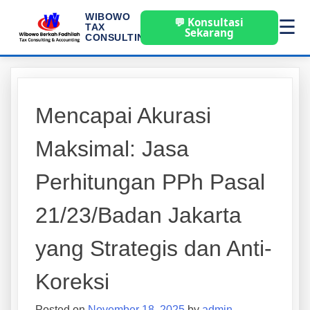
WIBOWO
💬 Konsultasi
☰
TAX
Sekarang
CONSULTING
Mencapai Akurasi
Maksimal: Jasa
Perhitungan PPh Pasal
21/23/Badan Jakarta
yang Strategis dan Anti-
Koreksi
Posted on
November 18, 2025
by
admin