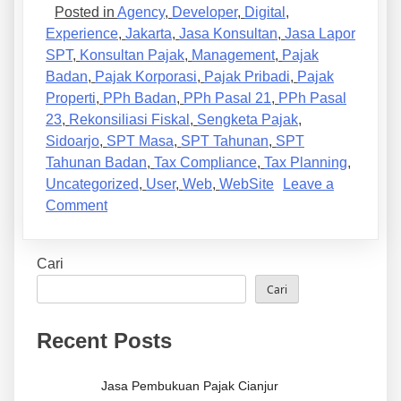
Posted in
Agency
,
Developer
,
Digital
,
Experience
,
Jakarta
,
Jasa Konsultan
,
Jasa Lapor
SPT
,
Konsultan Pajak
,
Management
,
Pajak
Badan
,
Pajak Korporasi
,
Pajak Pribadi
,
Pajak
Properti
,
PPh Badan
,
PPh Pasal 21
,
PPh Pasal
23
,
Rekonsiliasi Fiskal
,
Sengketa Pajak
,
Sidoarjo
,
SPT Masa
,
SPT Tahunan
,
SPT
Tahunan Badan
,
Tax Compliance
,
Tax Planning
,
Uncategorized
,
User
,
Web
,
WebSite
Leave a
Comment
Cari
Cari
Recent Posts
Jasa Pembukuan Pajak Cianjur