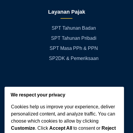
Layanan Pajak
SPT Tahunan Badan
SPT Tahunan Pribadi
SPT Masa PPh & PPN
SP2DK & Pemeriksaan
Kontak Kami
We respect your privacy
Cookies help us improve your experience, deliver
WA:
+62 811-3060-770
personalized content, and analyze traffic. You can
choose which cookies to allow by clicking
Email:
cvwibowoberkah@gmail.com
Customize
. Click
Accept All
to consent or
Reject